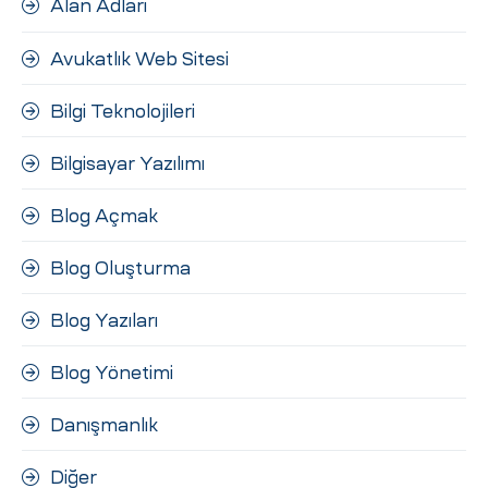
Alan Adları
ri
Avukatlık Web Sitesi
Bilgi Teknolojileri
Bilgisayar Yazılımı
Blog Açmak
 (CMS)
Blog Oluşturma
Blog Yazıları
mı
asarımı
Blog Yönetimi
rımı
Danışmanlık
Diğer