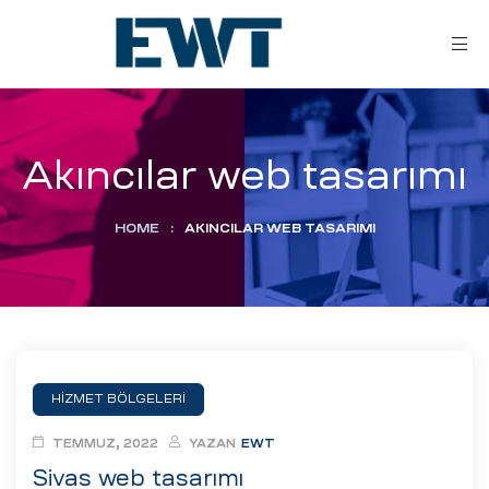
Akıncılar web tasarımı
HOME
:
AKINCILAR WEB TASARIMI
ar
ri
HİZMET BÖLGELERİ
leri
TEMMUZ, 2022
YAZAN
EWT
Sivas web tasarımı