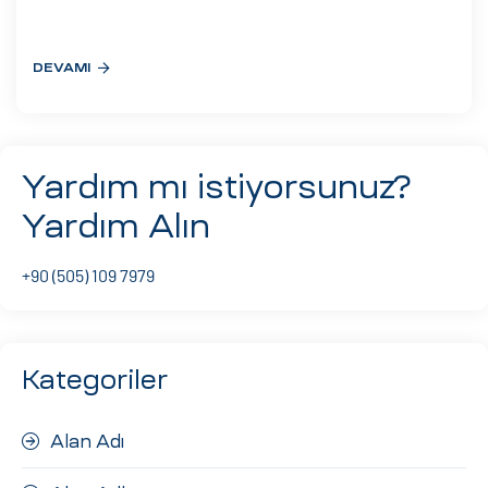
eri
DEVAMI
ay
ti Aday
k
Yardım mı istiyorsunuz?
u
Yardım Alın
leri
+90 (505) 109 7979
n
Kategoriler
Alan Adı
çı