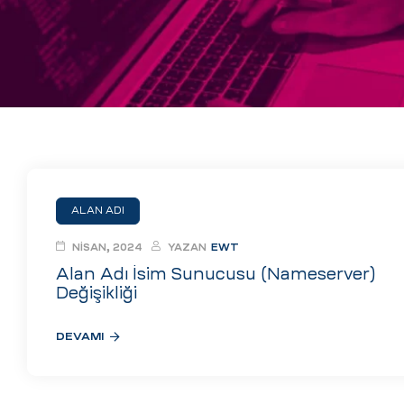
eri
ay
ti Aday
k
u
leri
ALAN ADI
n
NISAN, 2024
YAZAN
EWT
Alan Adı İsim Sunucusu (Nameserver)
Değişikliği
DEVAMI
çı