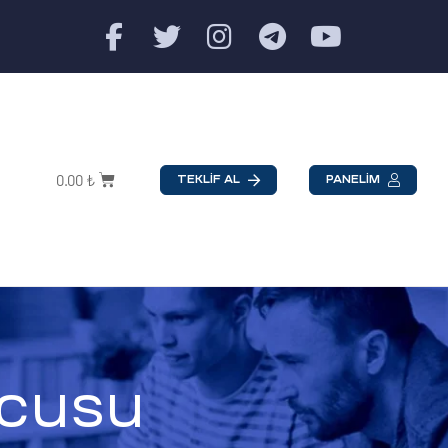
0.00
₺
TEKLİF AL
PANELİM
ucusu