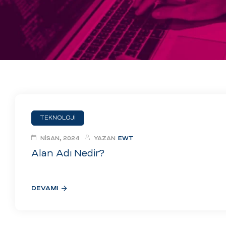
eri
ay
ti Aday
k
u
leri
TEKNOLOJI
n
NISAN, 2024
YAZAN
EWT
Alan Adı Nedir?
DEVAMI
çı