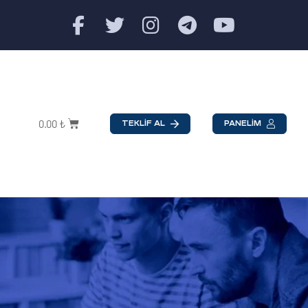
0.00
₺
TEKLİF AL
PANELİM