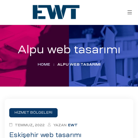
Alpu web tasarımı
HOME
:
ALPU WEB TASARIMI
ar
ri
HİZMET BÖLGELERİ
leri
TEMMUZ, 2022
YAZAN
EWT
Eskişehir web tasarımı