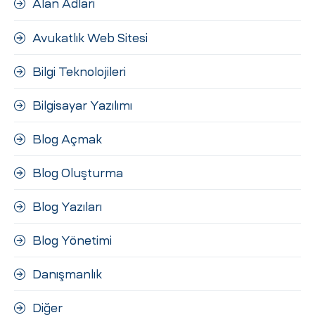
Alan Adları
ri
Avukatlık Web Sitesi
Bilgi Teknolojileri
Bilgisayar Yazılımı
Blog Açmak
 (CMS)
Blog Oluşturma
Blog Yazıları
mı
asarımı
Blog Yönetimi
rımı
Danışmanlık
Diğer