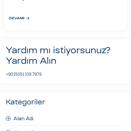
eri
DEVAMI
ay
ti Aday
k
Yardım mı istiyorsunuz?
u
Yardım Alın
leri
+90 (505) 109 7979
n
Kategoriler
Alan Adı
çı