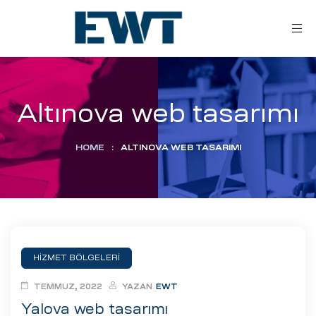
Altınova web tasarımı
HOME
:
ALTINOVA WEB TASARIMI
ar
ri
HİZMET BÖLGELERİ
leri
TEMMUZ, 2022
YAZAN
EWT
Yalova web tasarımı