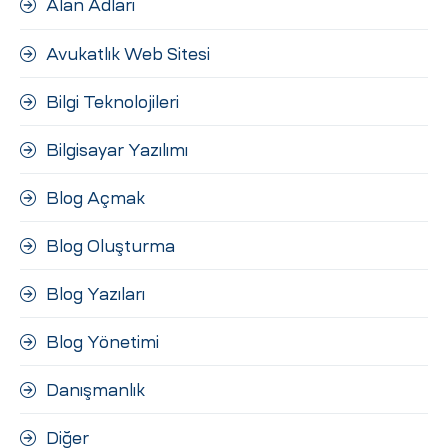
Alan Adları
ri
Avukatlık Web Sitesi
Bilgi Teknolojileri
Bilgisayar Yazılımı
Blog Açmak
 (CMS)
Blog Oluşturma
Blog Yazıları
mı
asarımı
Blog Yönetimi
rımı
Danışmanlık
Diğer