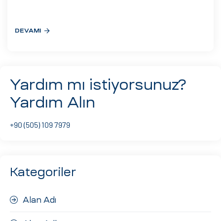
eri
DEVAMI
ay
ti Aday
k
Yardım mı istiyorsunuz?
u
Yardım Alın
leri
+90 (505) 109 7979
n
Kategoriler
Alan Adı
çı