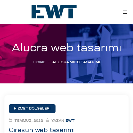
Alucra web tasarımı
HOME
:
ALUCRA WEB TASARIMI
ar
ri
HİZMET BÖLGELERİ
leri
TEMMUZ, 2022
YAZAN
EWT
Giresun web tasarımı