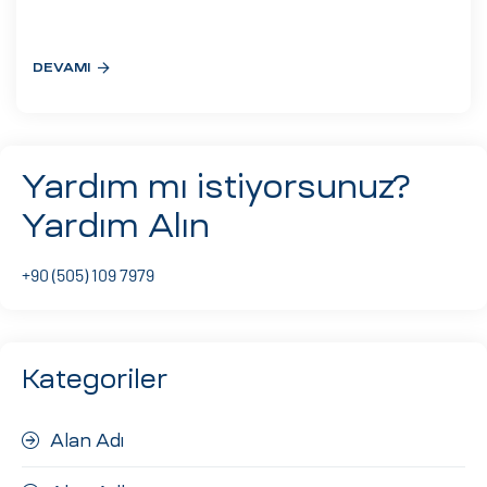
eri
DEVAMI
ay
ti Aday
k
Yardım mı istiyorsunuz?
u
Yardım Alın
leri
+90 (505) 109 7979
n
Kategoriler
Alan Adı
çı