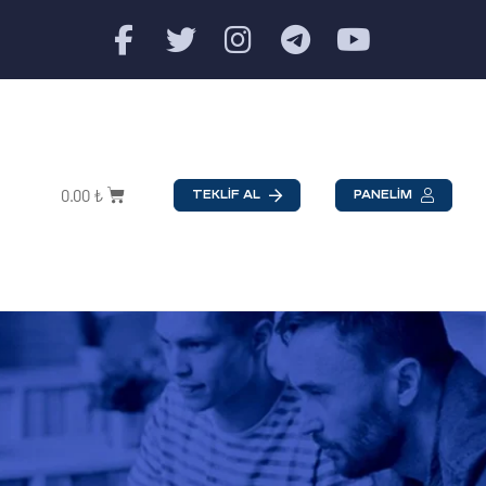
0.00
₺
TEKLİF AL
PANELİM