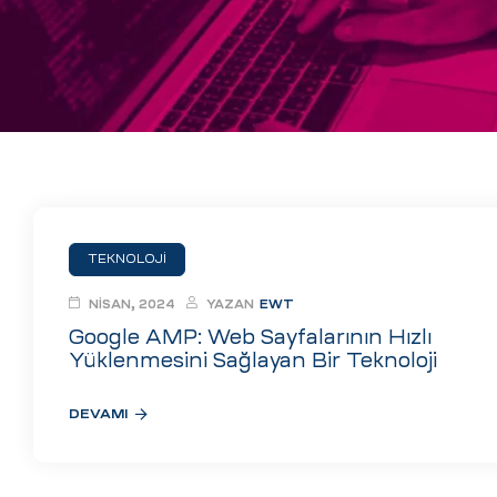
eri
ay
ti Aday
k
u
leri
TEKNOLOJI
n
NISAN, 2024
YAZAN
EWT
Google AMP: Web Sayfalarının Hızlı
Yüklenmesini Sağlayan Bir Teknoloji
DEVAMI
çı