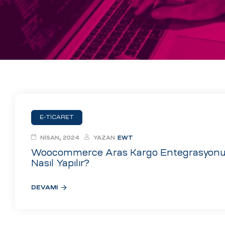
eri
ay
ti Aday
k
u
leri
E-TICARET
n
NISAN, 2024
YAZAN
EWT
Woocommerce Aras Kargo Entegrasyon
Nasıl Yapılır?
DEVAMI
çı