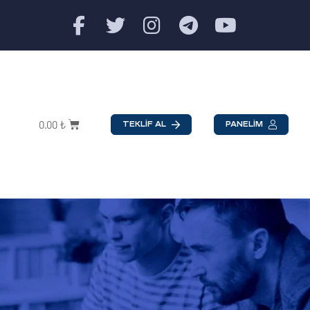
0.00
₺
TEKLİF AL
PANELİM