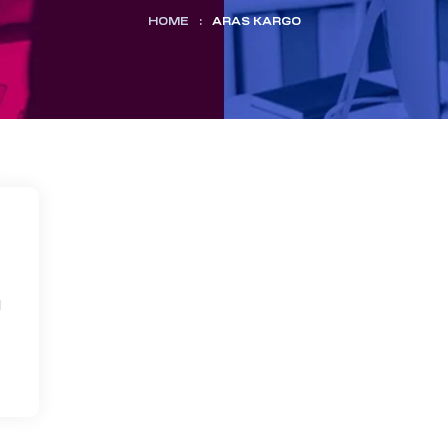
HOME
:
ARAS KARGO
u