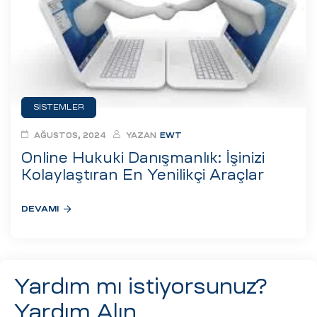
eri
ay
ti Aday
k
SISTEMLER
u
AĞUSTOS, 2024
YAZAN
EWT
leri
Online Hukuki Danışmanlık: İşinizi
Kolaylaştıran En Yenilikçi Araçlar
n
DEVAMI
Yardım mı istiyorsunuz?
Yardım Alın
çı