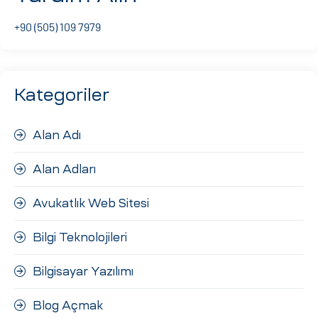
ri
+90 (505) 109 7979
Kategoriler
Alan Adı
Alan Adları
 (CMS)
Avukatlık Web Sitesi
mı
asarımı
Bilgi Teknolojileri
rımı
Bilgisayar Yazılımı
Blog Açmak