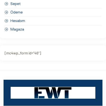
Sepet
Ödeme
Hesabım
Magaza
[mc4wp_form id=”46″]