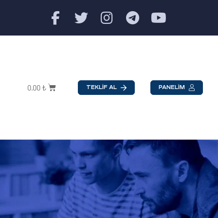
0.00
₺
TEKLİF AL
PANELİM