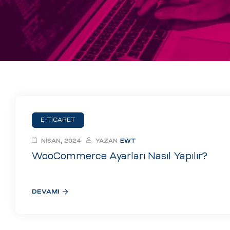
eri
ay
ti Aday
k
u
leri
E-TICARET
n
NISAN, 2024
YAZAN
EWT
WooCommerce Ayarları Nasıl Yapılır?
DEVAMI
çı