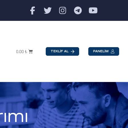
0.00
₺
TEKLİF AL
PANELİM
rımı