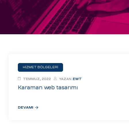
eri
ay
ti Aday
k
u
leri
HİZMET BÖLGELERİ
n
TEMMUZ, 2022
YAZAN
EWT
Karaman web tasarımı
DEVAMI
çı