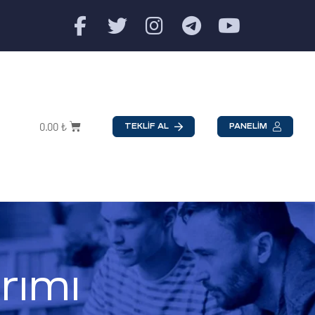
0.00
₺
TEKLİF AL
PANELİM
rımı