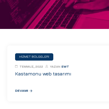
eri
ay
ti Aday
k
u
leri
HİZMET BÖLGELERİ
n
TEMMUZ, 2022
YAZAN
EWT
Kastamonu web tasarımı
DEVAMI
çı