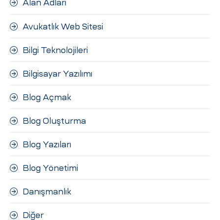
Alan Adları
ri
Avukatlık Web Sitesi
Bilgi Teknolojileri
Bilgisayar Yazılımı
Blog Açmak
 (CMS)
Blog Oluşturma
Blog Yazıları
mı
asarımı
Blog Yönetimi
rımı
Danışmanlık
Diğer