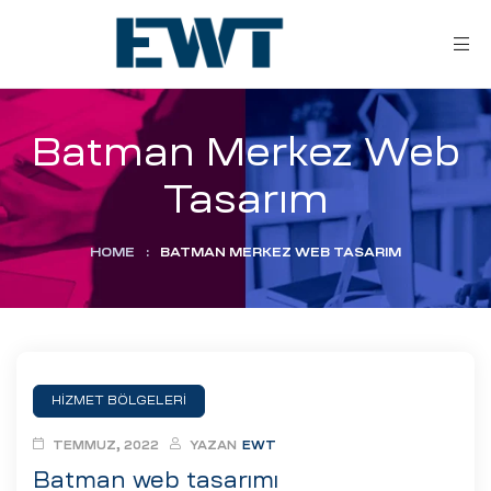
Batman Merkez Web
Tasarım
HOME
:
BATMAN MERKEZ WEB TASARIM
ar
ri
HİZMET BÖLGELERİ
leri
TEMMUZ, 2022
YAZAN
EWT
Batman web tasarımı