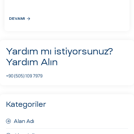
eri
DEVAMI
ay
ti Aday
k
Yardım mı istiyorsunuz?
u
Yardım Alın
leri
+90 (505) 109 7979
n
Kategoriler
Alan Adı
çı