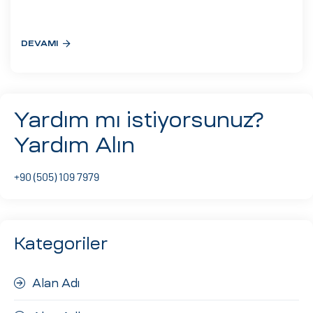
eri
DEVAMI
ay
ti Aday
k
Yardım mı istiyorsunuz?
u
Yardım Alın
leri
+90 (505) 109 7979
n
Kategoriler
Alan Adı
çı