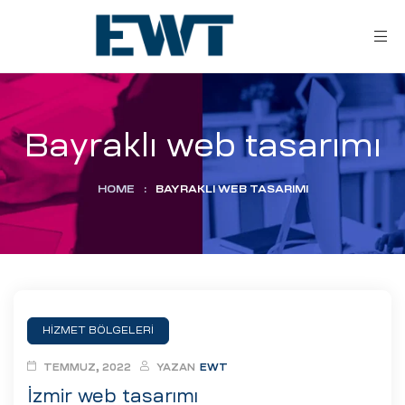
Bayraklı web tasarımı
HOME
:
BAYRAKLI WEB TASARIMI
ar
ri
HİZMET BÖLGELERİ
leri
TEMMUZ, 2022
YAZAN
EWT
İzmir web tasarımı