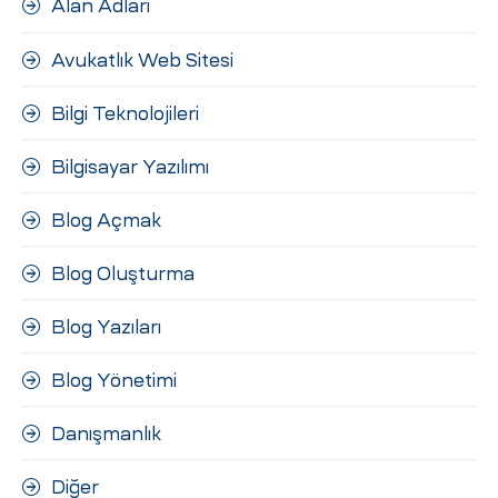
Alan Adları
ri
Avukatlık Web Sitesi
Bilgi Teknolojileri
Bilgisayar Yazılımı
Blog Açmak
 (CMS)
Blog Oluşturma
Blog Yazıları
mı
asarımı
Blog Yönetimi
rımı
Danışmanlık
Diğer