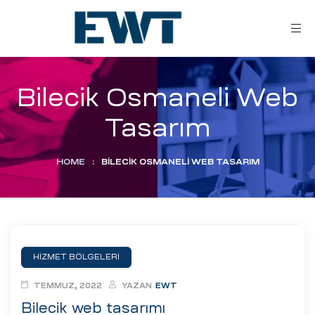
Bilecik Osmaneli Web
Tasarım
HOME
:
BILECIK OSMANELI WEB TASARIM
ar
ri
HİZMET BÖLGELERİ
leri
TEMMUZ, 2022
YAZAN
EWT
Bilecik web tasarımı