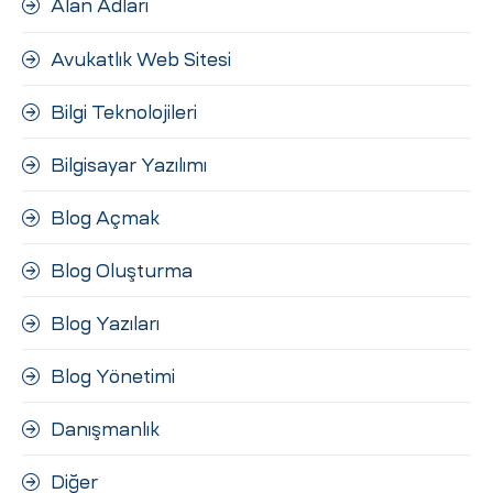
Alan Adları
ri
Avukatlık Web Sitesi
Bilgi Teknolojileri
Bilgisayar Yazılımı
Blog Açmak
 (CMS)
Blog Oluşturma
Blog Yazıları
mı
asarımı
Blog Yönetimi
rımı
Danışmanlık
Diğer