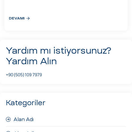
eri
DEVAMI
ay
ti Aday
k
Yardım mı istiyorsunuz?
u
Yardım Alın
leri
+90 (505) 109 7979
n
Kategoriler
Alan Adı
çı