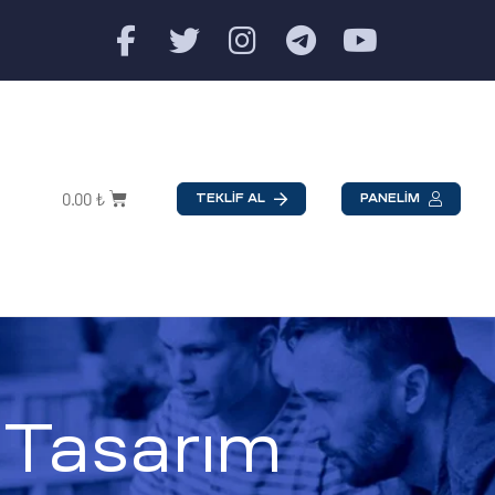
0.00
₺
TEKLİF AL
PANELİM
 Tasarım