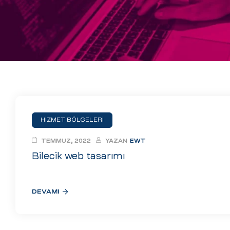
eri
ay
ti Aday
k
u
leri
HİZMET BÖLGELERİ
n
TEMMUZ, 2022
YAZAN
EWT
Bilecik web tasarımı
DEVAMI
çı