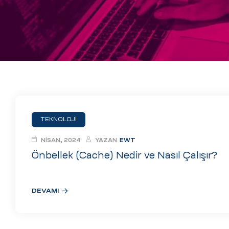
eri
ay
ti Aday
k
u
leri
TEKNOLOJI
n
NISAN, 2024
YAZAN
EWT
Önbellek (Cache) Nedir ve Nasıl Çalışır?
DEVAMI
çı