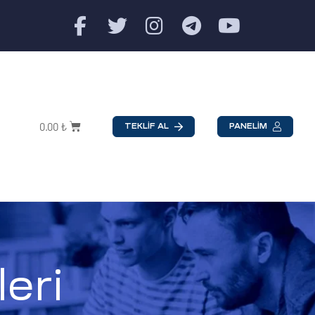
0.00
₺
TEKLİF AL
PANELİM
eri