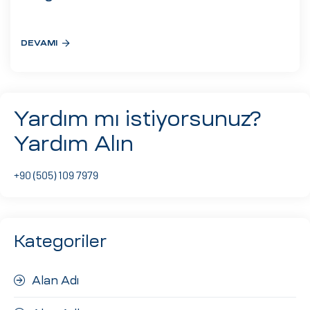
eri
DEVAMI
ay
ti Aday
k
Yardım mı istiyorsunuz?
u
Yardım Alın
leri
+90 (505) 109 7979
n
Kategoriler
Alan Adı
çı