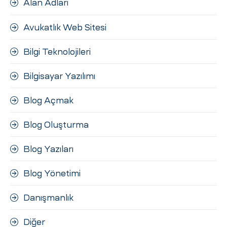
Alan Adları
ri
Avukatlık Web Sitesi
Bilgi Teknolojileri
Bilgisayar Yazılımı
Blog Açmak
 (CMS)
Blog Oluşturma
Blog Yazıları
mı
asarımı
Blog Yönetimi
rımı
Danışmanlık
Diğer