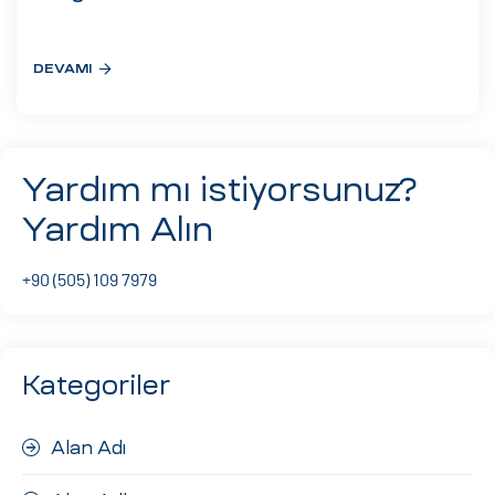
eri
DEVAMI
ay
ti Aday
k
Yardım mı istiyorsunuz?
u
Yardım Alın
leri
+90 (505) 109 7979
n
Kategoriler
Alan Adı
çı