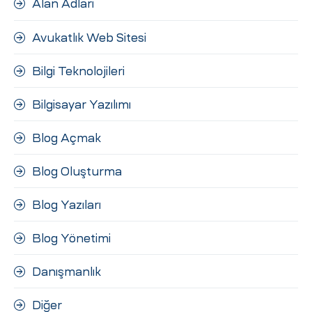
Alan Adları
ri
Avukatlık Web Sitesi
Bilgi Teknolojileri
Bilgisayar Yazılımı
Blog Açmak
 (CMS)
Blog Oluşturma
Blog Yazıları
mı
asarımı
Blog Yönetimi
rımı
Danışmanlık
Diğer