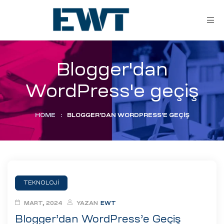
Blogger'dan
WordPress'e geçiş
HOME
:
BLOGGER'DAN WORDPRESS'E GEÇIŞ
ar
ri
TEKNOLOJI
leri
MART, 2024
YAZAN
EWT
Blogger’dan WordPress’e Geçiş