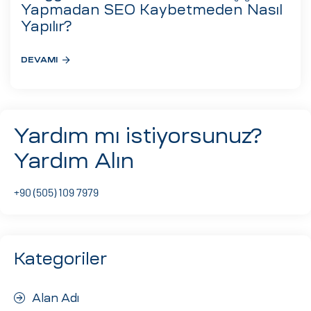
eri
Yapmadan SEO Kaybetmeden Nasıl
Yapılır?
DEVAMI
ay
ti Aday
k
u
Yardım mı istiyorsunuz?
leri
Yardım Alın
n
+90 (505) 109 7979
Kategoriler
Alan Adı
çı