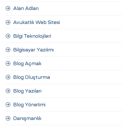
ri
Alan Adları
Avukatlık Web Sitesi
Bilgi Teknolojileri
Bilgisayar Yazılımı
Blog Açmak
 (CMS)
Blog Oluşturma
mı
asarımı
Blog Yazıları
rımı
Blog Yönetimi
Danışmanlık