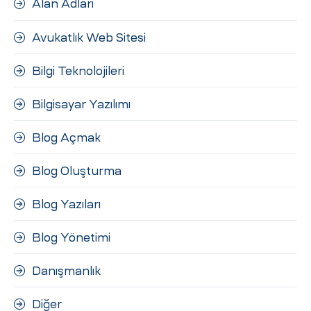
Alan Adları
ri
Avukatlık Web Sitesi
Bilgi Teknolojileri
Bilgisayar Yazılımı
Blog Açmak
 (CMS)
Blog Oluşturma
Blog Yazıları
mı
asarımı
Blog Yönetimi
rımı
Danışmanlık
Diğer