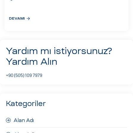
eri
DEVAMI
ay
ti Aday
k
Yardım mı istiyorsunuz?
u
Yardım Alın
leri
+90 (505) 109 7979
n
Kategoriler
Alan Adı
çı