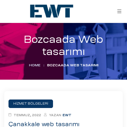
Bozcaada Web
tasarımı
HOME
:
BOZCAADA WEB TASARIMI
ar
ri
HİZMET BÖLGELERİ
leri
TEMMUZ, 2022
YAZAN
EWT
Çanakkale web tasarımı