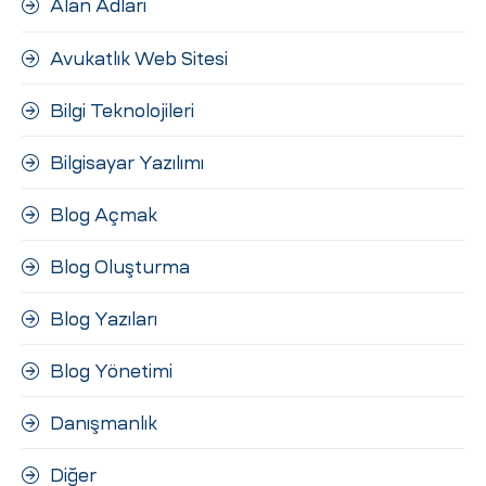
Alan Adları
ri
Avukatlık Web Sitesi
Bilgi Teknolojileri
Bilgisayar Yazılımı
Blog Açmak
 (CMS)
Blog Oluşturma
Blog Yazıları
mı
asarımı
Blog Yönetimi
rımı
Danışmanlık
Diğer