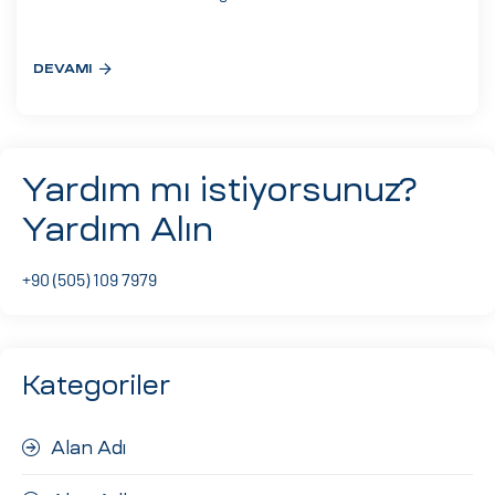
eri
DEVAMI
ay
ti Aday
k
Yardım mı istiyorsunuz?
u
Yardım Alın
leri
+90 (505) 109 7979
n
Kategoriler
Alan Adı
çı