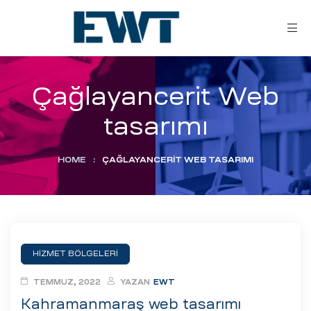
Çağlayancerit Web
tasarımı
HOME
:
ÇAĞLAYANCERIT WEB TASARIMI
ar
ri
HİZMET BÖLGELERİ
leri
TEMMUZ, 2022
YAZAN
EWT
Kahramanmaraş web tasarımı