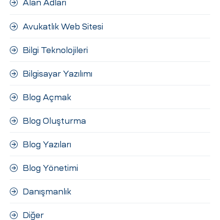
Alan Adları
ri
Avukatlık Web Sitesi
Bilgi Teknolojileri
Bilgisayar Yazılımı
Blog Açmak
 (CMS)
Blog Oluşturma
Blog Yazıları
mı
asarımı
Blog Yönetimi
rımı
Danışmanlık
Diğer