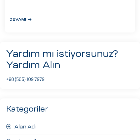
eri
DEVAMI
ay
ti Aday
k
Yardım mı istiyorsunuz?
u
Yardım Alın
leri
+90 (505) 109 7979
n
Kategoriler
Alan Adı
çı