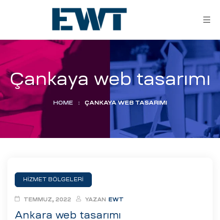
Çankaya web tasarımı
HOME
:
ÇANKAYA WEB TASARIMI
ar
ri
HİZMET BÖLGELERİ
leri
TEMMUZ, 2022
YAZAN
EWT
Ankara web tasarımı