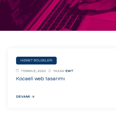
eri
ay
ti Aday
k
u
leri
HİZMET BÖLGELERİ
n
TEMMUZ, 2022
YAZAN
EWT
Kocaeli web tasarımı
DEVAMI
çı