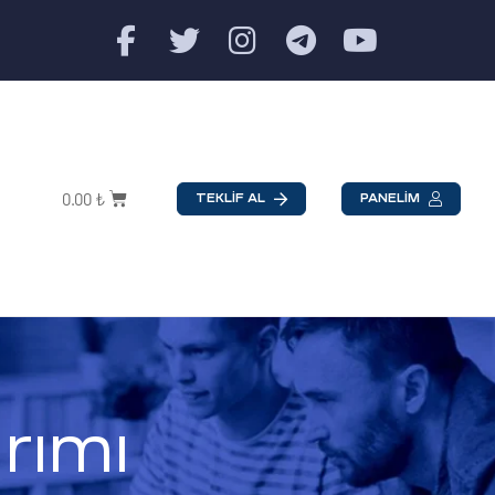
0.00
₺
TEKLİF AL
PANELİM
rımı