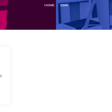
HOME
:
CDN
n