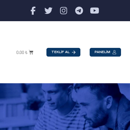
0.00
₺
TEKLİF AL
PANELİM