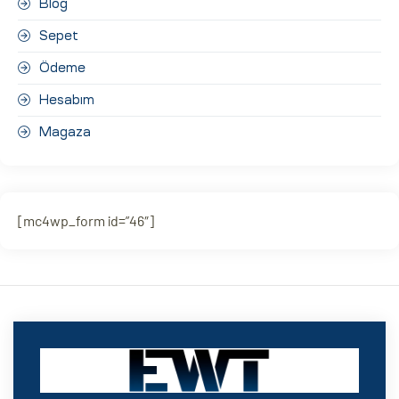
Blog
Sepet
Ödeme
Hesabım
Magaza
[mc4wp_form id=”46″]