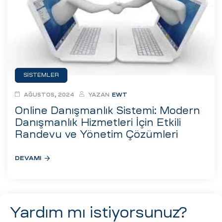
eri
ay
ti Aday
k
SISTEMLER
u
AĞUSTOS, 2024
YAZAN
EWT
leri
Online Danışmanlık Sistemi: Modern
Danışmanlık Hizmetleri İçin Etkili
n
Randevu ve Yönetim Çözümleri
DEVAMI
Yardım mı istiyorsunuz?
çı