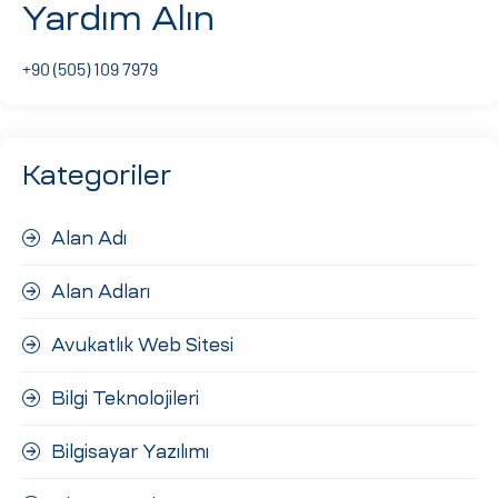
Yardım Alın
ri
+90 (505) 109 7979
Kategoriler
Alan Adı
 (CMS)
Alan Adları
mı
asarımı
Avukatlık Web Sitesi
rımı
Bilgi Teknolojileri
Bilgisayar Yazılımı