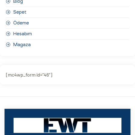
Blog
Sepet
Ödeme
Hesabım
Magaza
[mc4wp_form id=”46″]