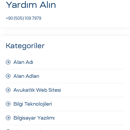
Yardım Alın
ri
+90 (505) 109 7979
Kategoriler
Alan Adı
 (CMS)
Alan Adları
mı
asarımı
Avukatlık Web Sitesi
rımı
Bilgi Teknolojileri
Bilgisayar Yazılımı