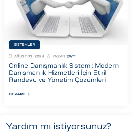
eri
ay
ti Aday
k
SISTEMLER
u
AĞUSTOS, 2024
YAZAN
EWT
leri
Online Danışmanlık Sistemi: Modern
Danışmanlık Hizmetleri İçin Etkili
n
Randevu ve Yönetim Çözümleri
DEVAMI
Yardım mı istiyorsunuz?
çı