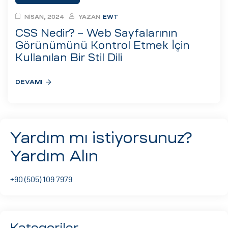
ri
NISAN, 2024
YAZAN
EWT
CSS Nedir? – Web Sayfalarının
Görünümünü Kontrol Etmek İçin
Kullanılan Bir Stil Dili
DEVAMI
 (CMS)
Yardım mı istiyorsunuz?
Yardım Alın
mı
asarımı
+90 (505) 109 7979
rımı
Kategoriler