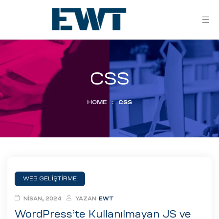
CSS
HOME
:
CSS
ar
ri
WEB GELIŞTIRME
leri
NISAN, 2024
YAZAN
EWT
WordPress’te Kullanılmayan JS ve