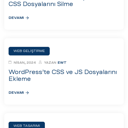
eri
CSS Dosyalarını Silme
DEVAMI
ay
ti Aday
k
u
WEB GELIŞTIRME
leri
NISAN, 2024
YAZAN
EWT
WordPress’te CSS ve JS Dosyalarını
n
Ekleme
DEVAMI
çı
WEB TASARIMI