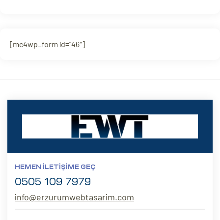
[mc4wp_form id=”46″]
HEMEN İLETIŞIME GEÇ
0505 109 7979
info@erzurumwebtasarim.com