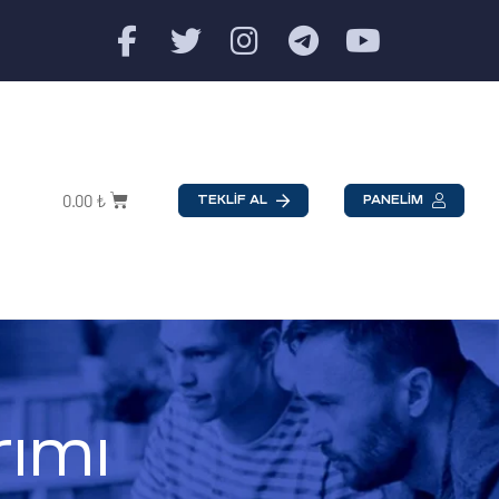
0.00
₺
TEKLİF AL
PANELİM
ımı