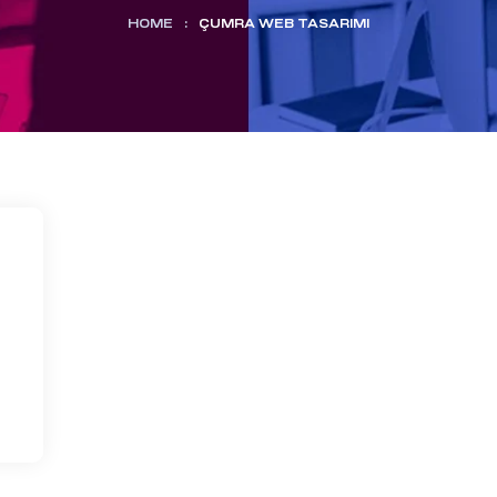
HOME
:
ÇUMRA WEB TASARIMI