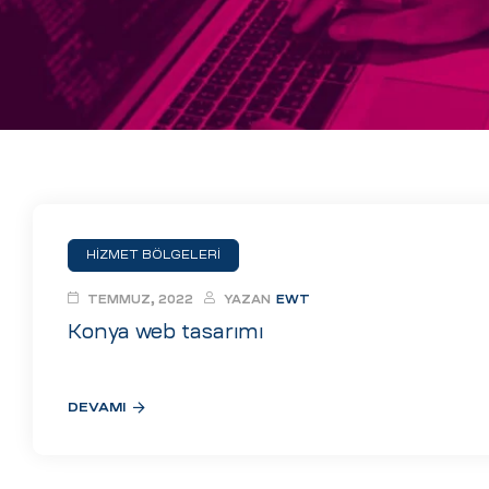
eri
ay
ti Aday
k
u
leri
HİZMET BÖLGELERİ
n
TEMMUZ, 2022
YAZAN
EWT
Konya web tasarımı
DEVAMI
çı