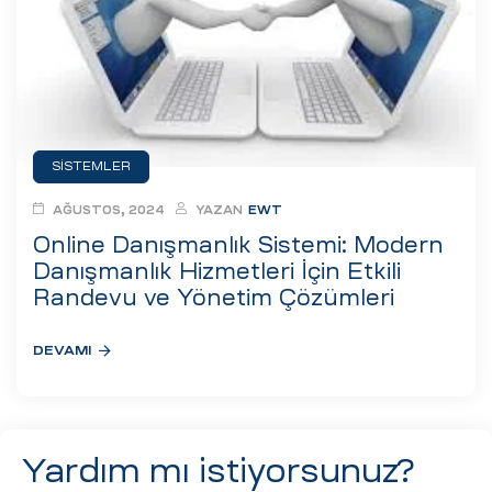
eri
ay
ti Aday
k
SISTEMLER
u
AĞUSTOS, 2024
YAZAN
EWT
leri
Online Danışmanlık Sistemi: Modern
Danışmanlık Hizmetleri İçin Etkili
n
Randevu ve Yönetim Çözümleri
DEVAMI
Yardım mı istiyorsunuz?
çı