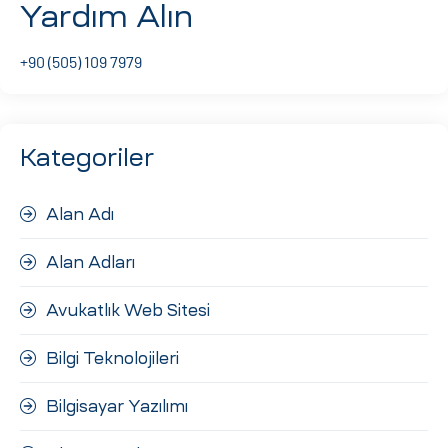
Yardım Alın
ri
+90 (505) 109 7979
Kategoriler
Alan Adı
 (CMS)
Alan Adları
mı
asarımı
Avukatlık Web Sitesi
rımı
Bilgi Teknolojileri
Bilgisayar Yazılımı