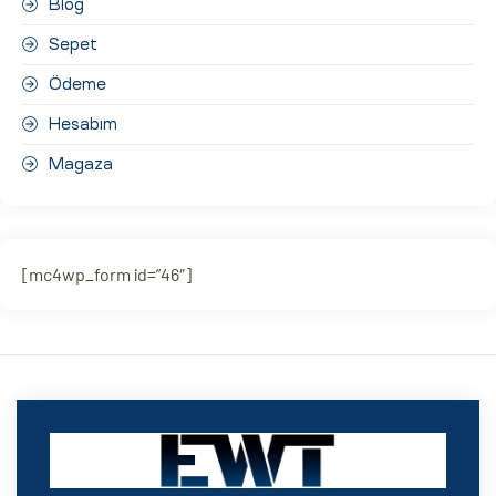
Blog
Sepet
Ödeme
Hesabım
Magaza
[mc4wp_form id=”46″]