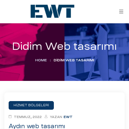
Didim Web tasarımı
HOME
:
DIDIM WEB TASARIMI
ar
ri
HİZMET BÖLGELERİ
leri
TEMMUZ, 2022
YAZAN
EWT
Aydın web tasarımı