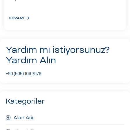
eri
DEVAMI
ay
ti Aday
k
Yardım mı istiyorsunuz?
u
Yardım Alın
leri
+90 (505) 109 7979
n
Kategoriler
Alan Adı
çı