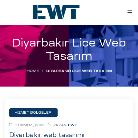
Diyarbakır Lice Web
Tasarım
HOME
:
DIYARBAKIR LICE WEB TASARIM
ar
ri
HİZMET BÖLGELERİ
leri
TEMMUZ, 2022
YAZAN
EWT
Diyarbakır web tasarımı