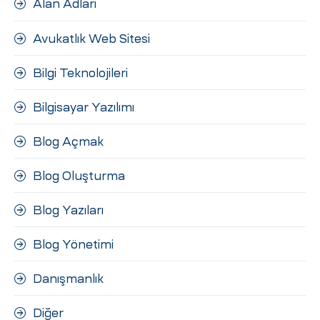
Alan Adları
ri
Avukatlık Web Sitesi
Bilgi Teknolojileri
Bilgisayar Yazılımı
Blog Açmak
 (CMS)
Blog Oluşturma
Blog Yazıları
mı
asarımı
Blog Yönetimi
rımı
Danışmanlık
Diğer