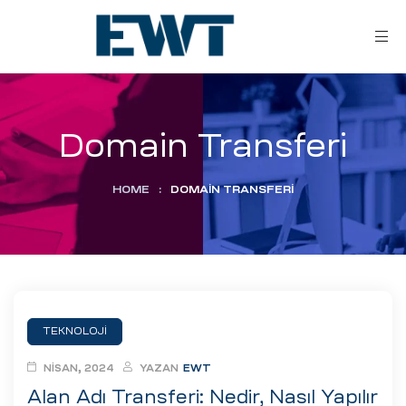
Domain Transferi
HOME
:
DOMAIN TRANSFERI
ar
ri
TEKNOLOJI
leri
NISAN, 2024
YAZAN
EWT
Alan Adı Transferi: Nedir, Nasıl Yapılır