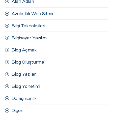
Alan Adları
ri
Avukatlık Web Sitesi
Bilgi Teknolojileri
Bilgisayar Yazılımı
Blog Açmak
 (CMS)
Blog Oluşturma
Blog Yazıları
mı
asarımı
Blog Yönetimi
rımı
Danışmanlık
Diğer