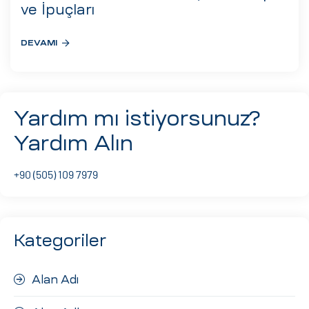
eri
ve İpuçları
DEVAMI
ay
ti Aday
k
Yardım mı istiyorsunuz?
u
Yardım Alın
leri
+90 (505) 109 7979
n
Kategoriler
Alan Adı
çı