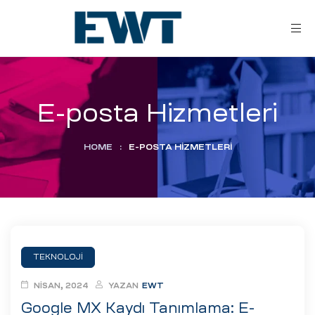
E-posta Hizmetleri
HOME
:
E-POSTA HIZMETLERI
ar
ri
TEKNOLOJI
leri
NISAN, 2024
YAZAN
EWT
Google MX Kaydı Tanımlama: E-