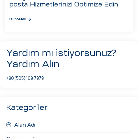
eri
posta Hizmetlerinizi Optimize Edin
DEVAMI
ay
ti Aday
k
Yardım mı istiyorsunuz?
u
Yardım Alın
leri
+90 (505) 109 7979
n
Kategoriler
Alan Adı
çı