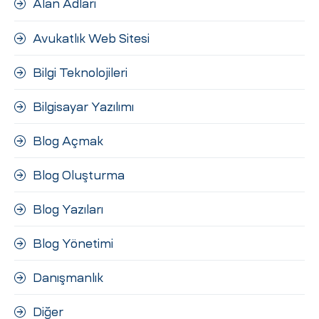
Alan Adları
ri
Avukatlık Web Sitesi
Bilgi Teknolojileri
Bilgisayar Yazılımı
Blog Açmak
 (CMS)
Blog Oluşturma
Blog Yazıları
mı
asarımı
Blog Yönetimi
rımı
Danışmanlık
Diğer