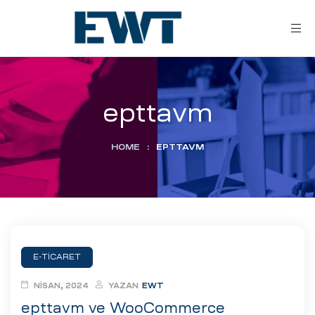
epttavm
HOME
:
EPTTAVM
ar
ri
E-TICARET
leri
NISAN, 2024
YAZAN
EWT
epttavm ve WooCommerce