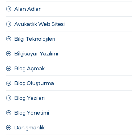
ri
Alan Adları
Avukatlık Web Sitesi
Bilgi Teknolojileri
Bilgisayar Yazılımı
Blog Açmak
 (CMS)
Blog Oluşturma
mı
asarımı
Blog Yazıları
rımı
Blog Yönetimi
Danışmanlık