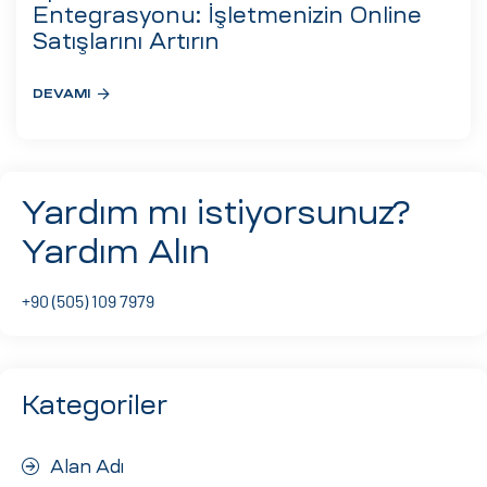
eri
Entegrasyonu: İşletmenizin Online
Satışlarını Artırın
DEVAMI
ay
ti Aday
k
u
Yardım mı istiyorsunuz?
leri
Yardım Alın
n
+90 (505) 109 7979
Kategoriler
Alan Adı
çı