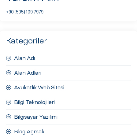
ri
+90 (505) 109 7979
Kategoriler
Alan Adı
Alan Adları
 (CMS)
Avukatlık Web Sitesi
mı
asarımı
Bilgi Teknolojileri
rımı
Bilgisayar Yazılımı
Blog Açmak