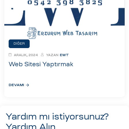
eri
ay
ti Aday
k
DIĞER
u
ARALIK, 2024
YAZAN
EWT
leri
Web Sitesi Yaptırmak
n
DEVAMI
Yardım mı istiyorsunuz?
Yardım Alın
çı