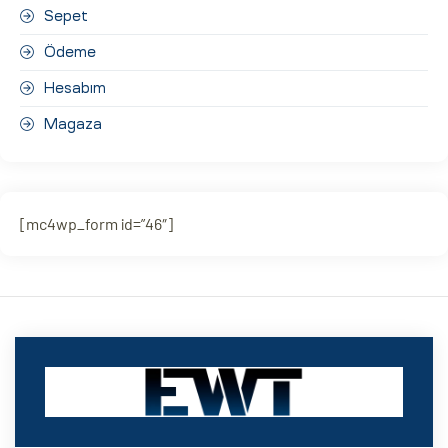
Sepet
Ödeme
Hesabım
Magaza
[mc4wp_form id=”46″]