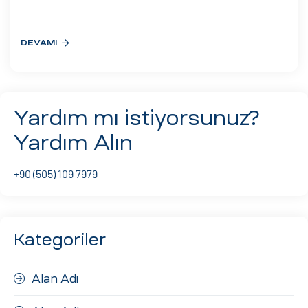
eri
DEVAMI
ay
ti Aday
k
Yardım mı istiyorsunuz?
u
Yardım Alın
leri
+90 (505) 109 7979
n
Kategoriler
Alan Adı
çı