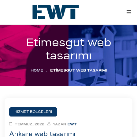
Etimesgut web
tasarımı
HOME
:
ETIMESGUT WEB TASARIMI
ar
ri
HİZMET BÖLGELERİ
leri
TEMMUZ, 2022
YAZAN
EWT
Ankara web tasarımı