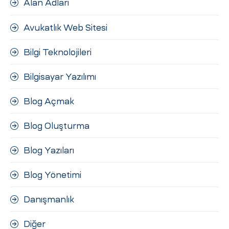
Alan Adları
ri
Avukatlık Web Sitesi
Bilgi Teknolojileri
Bilgisayar Yazılımı
Blog Açmak
 (CMS)
Blog Oluşturma
Blog Yazıları
mı
asarımı
Blog Yönetimi
rımı
Danışmanlık
Diğer