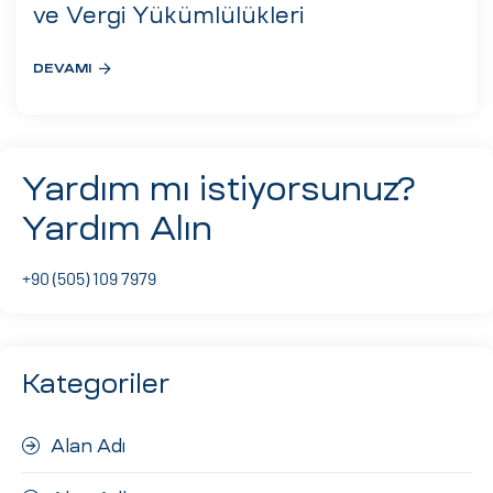
eri
ve Vergi Yükümlülükleri
DEVAMI
ay
ti Aday
k
Yardım mı istiyorsunuz?
u
Yardım Alın
leri
+90 (505) 109 7979
n
Kategoriler
Alan Adı
çı