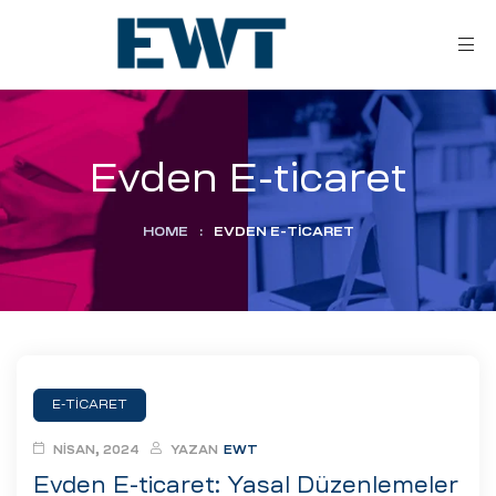
Evden E-ticaret
HOME
:
EVDEN E-TICARET
ar
ri
E-TICARET
leri
NISAN, 2024
YAZAN
EWT
Evden E-ticaret: Yasal Düzenlemeler