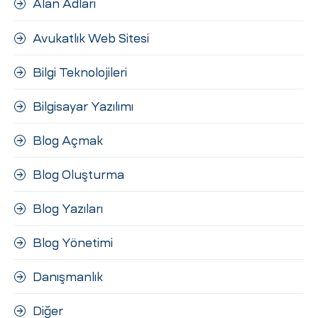
Alan Adları
ri
Avukatlık Web Sitesi
Bilgi Teknolojileri
Bilgisayar Yazılımı
Blog Açmak
 (CMS)
Blog Oluşturma
Blog Yazıları
mı
asarımı
Blog Yönetimi
rımı
Danışmanlık
Diğer