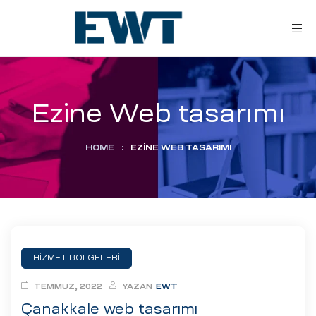
Ezine Web tasarımı
HOME
:
EZINE WEB TASARIMI
ar
ri
HİZMET BÖLGELERİ
leri
TEMMUZ, 2022
YAZAN
EWT
Çanakkale web tasarımı