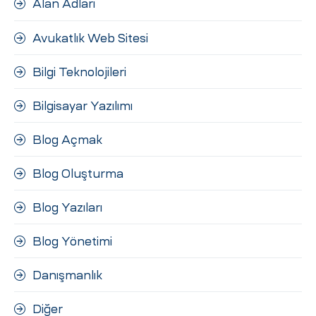
Alan Adları
ri
Avukatlık Web Sitesi
Bilgi Teknolojileri
Bilgisayar Yazılımı
Blog Açmak
 (CMS)
Blog Oluşturma
Blog Yazıları
mı
asarımı
Blog Yönetimi
rımı
Danışmanlık
Diğer