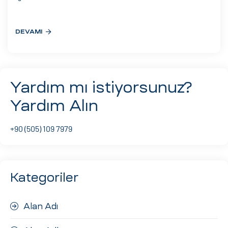
eri
DEVAMI
ay
ti Aday
k
Yardım mı istiyorsunuz?
u
Yardım Alın
leri
+90 (505) 109 7979
n
Kategoriler
Alan Adı
çı