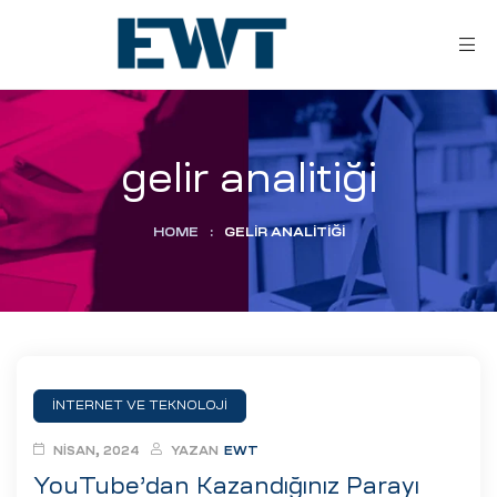
gelir analitiği
HOME
:
GELIR ANALITIĞI
ar
ri
İNTERNET VE TEKNOLOJI
leri
NISAN, 2024
YAZAN
EWT
YouTube’dan Kazandığınız Parayı