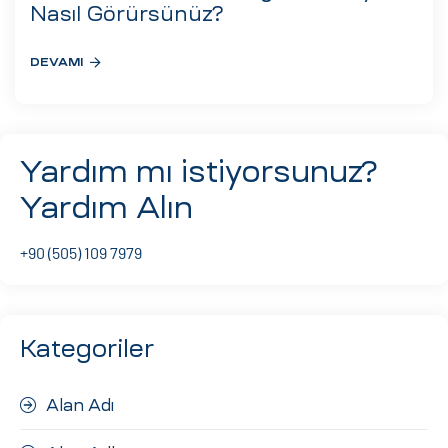
eri
Nasıl Görürsünüz?
DEVAMI
ay
ti Aday
k
Yardım mı istiyorsunuz?
u
Yardım Alın
leri
+90 (505) 109 7979
n
Kategoriler
Alan Adı
çı