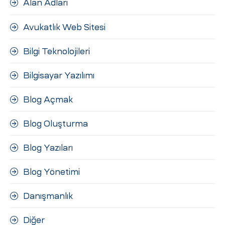
Alan Adları
ri
Avukatlık Web Sitesi
Bilgi Teknolojileri
Bilgisayar Yazılımı
Blog Açmak
 (CMS)
Blog Oluşturma
Blog Yazıları
mı
asarımı
Blog Yönetimi
rımı
Danışmanlık
Diğer