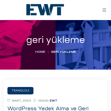
geri yükleme
HOME
:
GERI YÜKLEME
ar
ri
TEKNOLOJI
leri
MART, 2024
YAZAN
EWT
WordPress Yedek Alma ve Geri