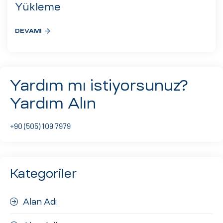
eri
Yükleme
DEVAMI
ay
ti Aday
k
Yardım mı istiyorsunuz?
u
Yardım Alın
leri
+90 (505) 109 7979
n
Kategoriler
Alan Adı
çı