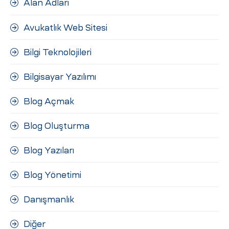
Alan Adları
ri
Avukatlık Web Sitesi
Bilgi Teknolojileri
Bilgisayar Yazılımı
Blog Açmak
 (CMS)
Blog Oluşturma
Blog Yazıları
mı
asarımı
Blog Yönetimi
rımı
Danışmanlık
Diğer