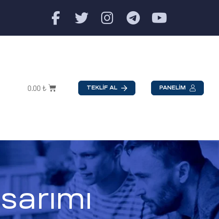
0.00
₺
TEKLİF AL
PANELİM
sarımı