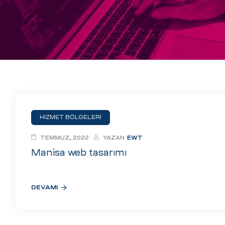
eri
ay
ti Aday
k
u
leri
HİZMET BÖLGELERİ
n
TEMMUZ, 2022
YAZAN
EWT
Manisa web tasarımı
DEVAMI
çı