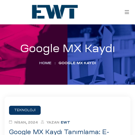
Google MX Kaydı
HOME
:
GOOGLE MX KAYDI
ar
ri
TEKNOLOJI
leri
NISAN, 2024
YAZAN
EWT
Google MX Kaydı Tanımlama: E-