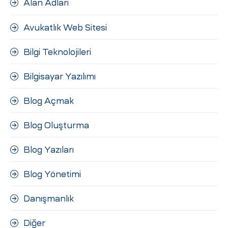
Alan Adları
ri
Avukatlık Web Sitesi
Bilgi Teknolojileri
Bilgisayar Yazılımı
Blog Açmak
 (CMS)
Blog Oluşturma
Blog Yazıları
mı
asarımı
Blog Yönetimi
rımı
Danışmanlık
Diğer