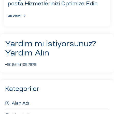
eri
posta Hizmetlerinizi Optimize Edin
DEVAMI
ay
ti Aday
k
Yardım mı istiyorsunuz?
u
Yardım Alın
leri
+90 (505) 109 7979
n
Kategoriler
Alan Adı
çı