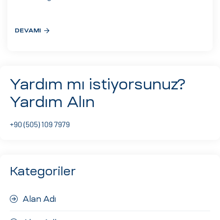
eri
DEVAMI
ay
ti Aday
k
Yardım mı istiyorsunuz?
u
Yardım Alın
leri
+90 (505) 109 7979
n
Kategoriler
Alan Adı
çı