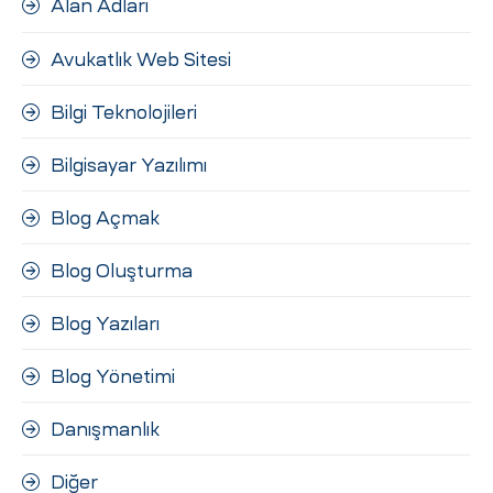
Alan Adları
ri
Avukatlık Web Sitesi
Bilgi Teknolojileri
Bilgisayar Yazılımı
Blog Açmak
 (CMS)
Blog Oluşturma
Blog Yazıları
mı
asarımı
Blog Yönetimi
rımı
Danışmanlık
Diğer