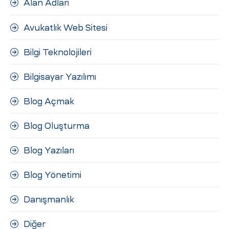
Alan Adları
ri
Avukatlık Web Sitesi
Bilgi Teknolojileri
Bilgisayar Yazılımı
Blog Açmak
 (CMS)
Blog Oluşturma
Blog Yazıları
mı
asarımı
Blog Yönetimi
rımı
Danışmanlık
Diğer