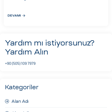
eri
DEVAMI
ay
ti Aday
k
Yardım mı istiyorsunuz?
u
Yardım Alın
leri
+90 (505) 109 7979
n
Kategoriler
Alan Adı
çı