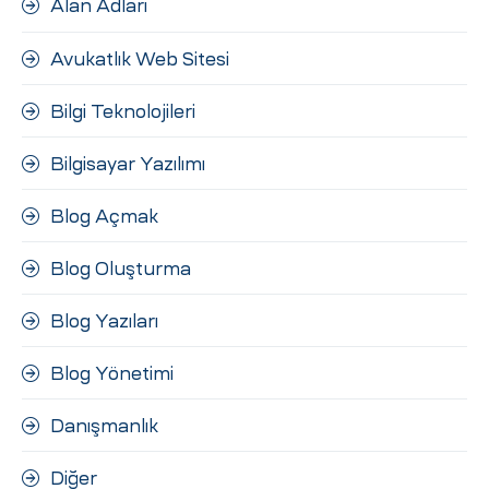
Alan Adları
ri
Avukatlık Web Sitesi
Bilgi Teknolojileri
Bilgisayar Yazılımı
Blog Açmak
 (CMS)
Blog Oluşturma
Blog Yazıları
mı
asarımı
Blog Yönetimi
rımı
Danışmanlık
Diğer