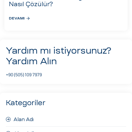
eri
Nasıl Çözülür?
DEVAMI
ay
ti Aday
k
Yardım mı istiyorsunuz?
u
Yardım Alın
leri
+90 (505) 109 7979
n
Kategoriler
Alan Adı
çı