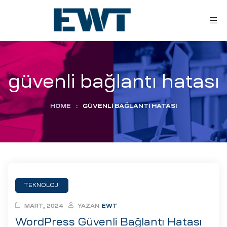
güvenli bağlantı hatası
HOME
:
GÜVENLI BAĞLANTI HATASI
ar
ri
TEKNOLOJI
leri
MART, 2024
YAZAN
EWT
WordPress Güvenli Bağlantı Hatası