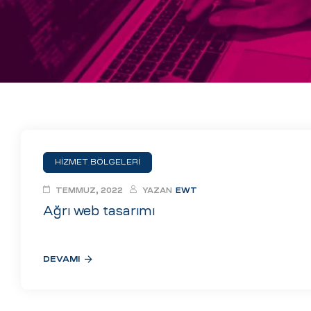
eri
ay
ti Aday
k
u
leri
HİZMET BÖLGELERİ
n
TEMMUZ, 2022
YAZAN
EWT
Ağrı web tasarımı
DEVAMI
çı