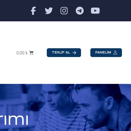
0.00
₺
TEKLİF AL
PANELİM
ımı