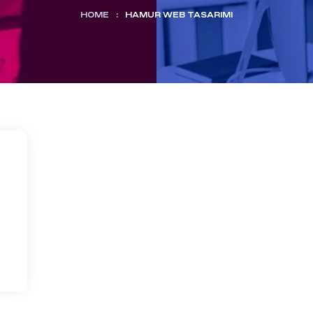
HOME
:
HAMUR WEB TASARIMI