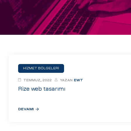
eri
ay
ti Aday
k
u
leri
HİZMET BÖLGELERİ
n
TEMMUZ, 2022
YAZAN
EWT
Rize web tasarımı
DEVAMI
çı