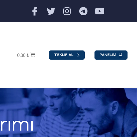
0.00
₺
TEKLİF AL
PANELİM
rımı