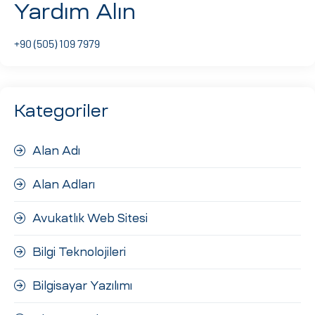
Yardım Alın
ri
+90 (505) 109 7979
Kategoriler
Alan Adı
 (CMS)
Alan Adları
mı
asarımı
Avukatlık Web Sitesi
rımı
Bilgi Teknolojileri
Bilgisayar Yazılımı