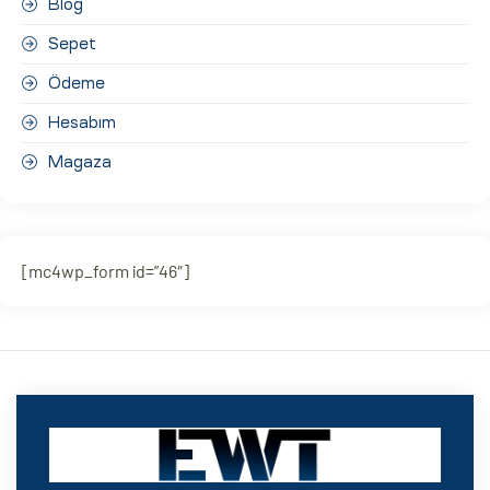
Blog
Sepet
Ödeme
Hesabım
Magaza
[mc4wp_form id=”46″]