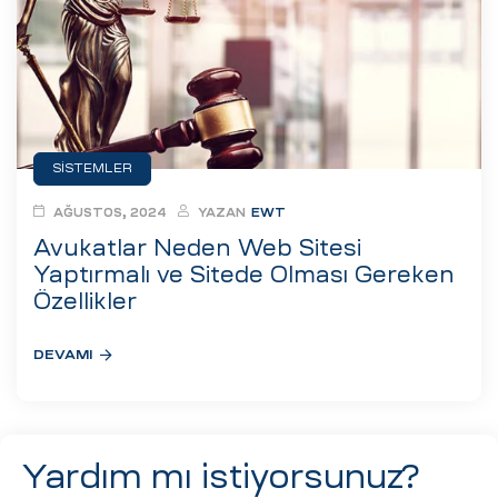
eri
ay
ti Aday
k
SISTEMLER
u
AĞUSTOS, 2024
YAZAN
EWT
leri
Avukatlar Neden Web Sitesi
Yaptırmalı ve Sitede Olması Gereken
n
Özellikler
DEVAMI
Yardım mı istiyorsunuz?
çı