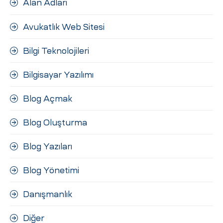
Alan Adları
ri
Avukatlık Web Sitesi
Bilgi Teknolojileri
Bilgisayar Yazılımı
Blog Açmak
 (CMS)
Blog Oluşturma
Blog Yazıları
mı
asarımı
Blog Yönetimi
rımı
Danışmanlık
Diğer