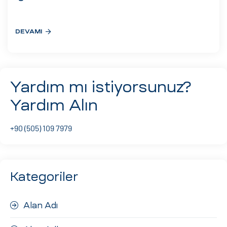
eri
DEVAMI
ay
ti Aday
k
Yardım mı istiyorsunuz?
u
Yardım Alın
leri
+90 (505) 109 7979
n
Kategoriler
Alan Adı
çı